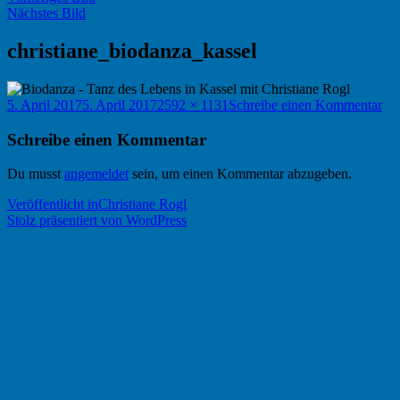
Nächstes Bild
christiane_biodanza_kassel
Veröffentlicht
Originalgröße
zu
5. April 2017
5. April 2017
2592 × 1131
Schreibe einen Kommentar
am
chr
Schreibe einen Kommentar
Du musst
angemeldet
sein, um einen Kommentar abzugeben.
Beitragsnavigation
Veröffentlicht in
Christiane Rogl
Stolz präsentiert von WordPress