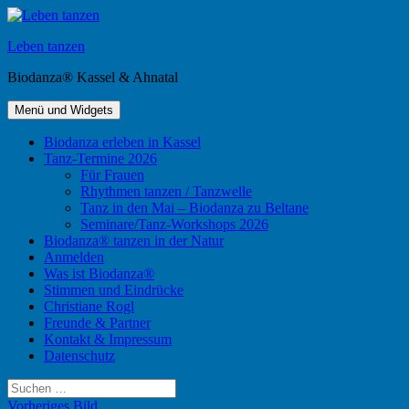
Zum
Inhalt
Leben tanzen
springen
Biodanza® Kassel & Ahnatal
Menü und Widgets
Biodanza erleben in Kassel
Tanz-Termine 2026
Für Frauen
Rhythmen tanzen / Tanzwelle
Tanz in den Mai – Biodanza zu Beltane
Seminare/Tanz-Workshops 2026
Biodanza® tanzen in der Natur
Anmelden
Was ist Biodanza®
Stimmen und Eindrücke
Christiane Rogl
Freunde & Partner
Kontakt & Impressum
Datenschutz
Suchen
nach:
Vorheriges Bild