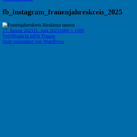
fb_instagram_frauenjahreskreis_2025
Veröffentlicht
Originalgröße
27. Januar 2025
11. Juni 2025
1080 × 1080
am
Beitragsnavigation
Veröffentlicht in
Für Frauen
Stolz präsentiert von WordPress