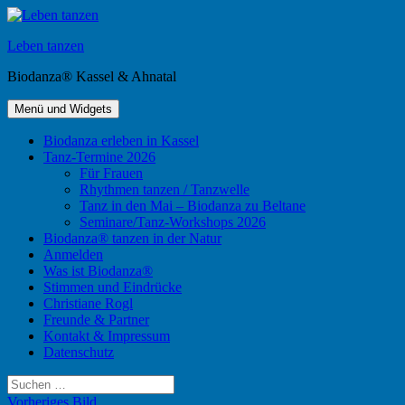
Zum
Inhalt
Leben tanzen
springen
Biodanza® Kassel & Ahnatal
Menü und Widgets
Biodanza erleben in Kassel
Tanz-Termine 2026
Für Frauen
Rhythmen tanzen / Tanzwelle
Tanz in den Mai – Biodanza zu Beltane
Seminare/Tanz-Workshops 2026
Biodanza® tanzen in der Natur
Anmelden
Was ist Biodanza®
Stimmen und Eindrücke
Christiane Rogl
Freunde & Partner
Kontakt & Impressum
Datenschutz
Suchen
nach:
Vorheriges Bild