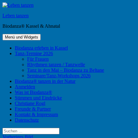
Zum
Inhalt
Leben tanzen
springen
Biodanza® Kassel & Ahnatal
Menü und Widgets
Biodanza erleben in Kassel
Tanz-Termine 2026
Für Frauen
Rhythmen tanzen / Tanzwelle
Tanz in den Mai – Biodanza zu Beltane
Seminare/Tanz-Workshops 2026
Biodanza® tanzen in der Natur
Anmelden
Was ist Biodanza®
Stimmen und Eindrücke
Christiane Rogl
Freunde & Partner
Kontakt & Impressum
Datenschutz
Suchen
nach:
Vorheriges Bild