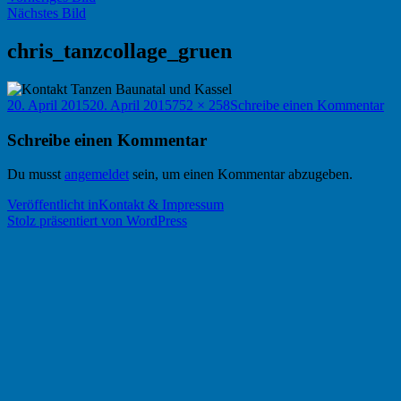
Nächstes Bild
chris_tanzcollage_gruen
Veröffentlicht
Originalgröße
zu
20. April 2015
20. April 2015
752 × 258
Schreibe einen Kommentar
am
chr
Schreibe einen Kommentar
Du musst
angemeldet
sein, um einen Kommentar abzugeben.
Beitragsnavigation
Veröffentlicht in
Kontakt & Impressum
Stolz präsentiert von WordPress