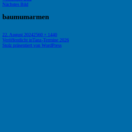
Nächstes Bild
baumumarmen
Veröffentlicht
Originalgröße
22. August 2024
2560 × 1440
am
Beitragsnavigation
Veröffentlicht in
Tanz-Termine 2026
Stolz präsentiert von WordPress