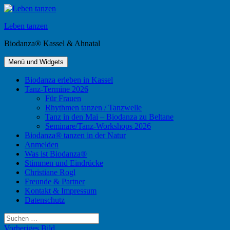
Zum
Inhalt
Leben tanzen
springen
Biodanza® Kassel & Ahnatal
Menü und Widgets
Biodanza erleben in Kassel
Tanz-Termine 2026
Für Frauen
Rhythmen tanzen / Tanzwelle
Tanz in den Mai – Biodanza zu Beltane
Seminare/Tanz-Workshops 2026
Biodanza® tanzen in der Natur
Anmelden
Was ist Biodanza®
Stimmen und Eindrücke
Christiane Rogl
Freunde & Partner
Kontakt & Impressum
Datenschutz
Suchen
nach:
Vorheriges Bild