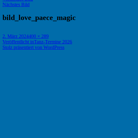
Nächstes Bild
bild_love_paece_magic
Veröffentlicht
Originalgröße
2. März 2024
400 × 289
am
Beitragsnavigation
Veröffentlicht in
Tanz-Termine 2026
Stolz präsentiert von WordPress