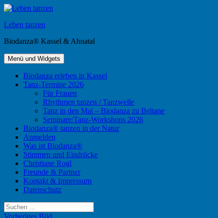
Zum
Inhalt
Leben tanzen
springen
Biodanza® Kassel & Ahnatal
Menü und Widgets
Biodanza erleben in Kassel
Tanz-Termine 2026
Für Frauen
Rhythmen tanzen / Tanzwelle
Tanz in den Mai – Biodanza zu Beltane
Seminare/Tanz-Workshops 2026
Biodanza® tanzen in der Natur
Anmelden
Was ist Biodanza®
Stimmen und Eindrücke
Christiane Rogl
Freunde & Partner
Kontakt & Impressum
Datenschutz
Suchen
nach:
Vorheriges Bild