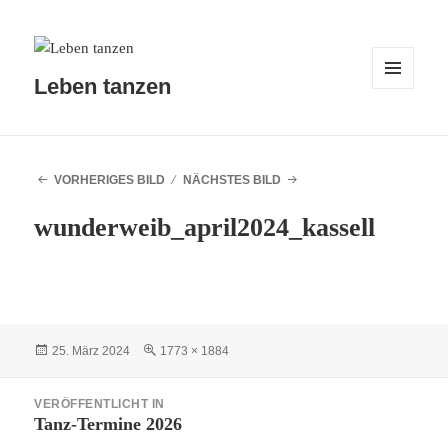
Leben tanzen
MENÜ
UND
WIDGETS
VORHERIGES BILD
NÄCHSTES BILD
wunderweib_april2024_kassell
Veröffentlicht
Originalgröße
25. März 2024
1773 × 1884
am
Beitragsnavigation
VERÖFFENTLICHT IN
Tanz-Termine 2026